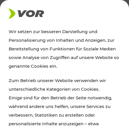
AKTUELLES
Wir setzen zur besseren Darstellung und
Personalisierung von Inhalten und Anzeigen, zur
Ausflugstipps
Bereitstellung von Funktionen für Soziale Medien
sowie Analyse von Zugriffen auf unsere Website so
Wien, Niederösterreich und das Burgenland
genannte Cookies ein.
entdecken: Egal ob Familienabenteuer,
Zum Betrieb unserer Website verwenden wir
Wanderungen, Kultur und Gastronomie,
unterschiedliche Kategorien von Cookies.
Radtouren oder purer Naturgenuss – viele
Einige sind für den Betrieb der Seite notwendig,
Attraktionen sind mit den Ticket- und Fahrplan-
während andere uns helfen, unsere Services zu
Angeboten des VOR gut und schnell erreichbar.
verbessern, Statistiken zu erstellen oder
personalisierte Inhalte anzuzeigen – etwa
ROUTE PLANEN