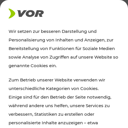
AKTUELLES
Wir setzen zur besseren Darstellung und
Personalisierung von Inhalten und Anzeigen, zur
Ausflugstipps
Bereitstellung von Funktionen für Soziale Medien
sowie Analyse von Zugriffen auf unsere Website so
Wien, Niederösterreich und das Burgenland
genannte Cookies ein.
entdecken: Egal ob Familienabenteuer,
Zum Betrieb unserer Website verwenden wir
Wanderungen, Kultur und Gastronomie,
unterschiedliche Kategorien von Cookies.
Radtouren oder purer Naturgenuss – viele
Einige sind für den Betrieb der Seite notwendig,
Attraktionen sind mit den Ticket- und Fahrplan-
während andere uns helfen, unsere Services zu
Angeboten des VOR gut und schnell erreichbar.
verbessern, Statistiken zu erstellen oder
personalisierte Inhalte anzuzeigen – etwa
ROUTE PLANEN