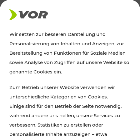
AKTUELLES
Wir setzen zur besseren Darstellung und
Personalisierung von Inhalten und Anzeigen, zur
Ausflugstipps
Bereitstellung von Funktionen für Soziale Medien
sowie Analyse von Zugriffen auf unsere Website so
Wien, Niederösterreich und das Burgenland
genannte Cookies ein.
entdecken: Egal ob Familienabenteuer,
Zum Betrieb unserer Website verwenden wir
Wanderungen, Kultur und Gastronomie,
unterschiedliche Kategorien von Cookies.
Radtouren oder purer Naturgenuss – viele
Einige sind für den Betrieb der Seite notwendig,
Attraktionen sind mit den Ticket- und Fahrplan-
während andere uns helfen, unsere Services zu
Angeboten des VOR gut und schnell erreichbar.
verbessern, Statistiken zu erstellen oder
personalisierte Inhalte anzuzeigen – etwa
ROUTE PLANEN