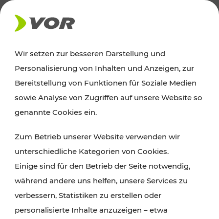
AKTUELLES
Wir setzen zur besseren Darstellung und
Personalisierung von Inhalten und Anzeigen, zur
Ausflugstipps
Bereitstellung von Funktionen für Soziale Medien
sowie Analyse von Zugriffen auf unsere Website so
Wien, Niederösterreich und das Burgenland
genannte Cookies ein.
entdecken: Egal ob Familienabenteuer,
Zum Betrieb unserer Website verwenden wir
Wanderungen, Kultur und Gastronomie,
unterschiedliche Kategorien von Cookies.
Radtouren oder purer Naturgenuss – viele
Einige sind für den Betrieb der Seite notwendig,
Attraktionen sind mit den Ticket- und Fahrplan-
während andere uns helfen, unsere Services zu
Angeboten des VOR gut und schnell erreichbar.
verbessern, Statistiken zu erstellen oder
personalisierte Inhalte anzuzeigen – etwa
ROUTE PLANEN