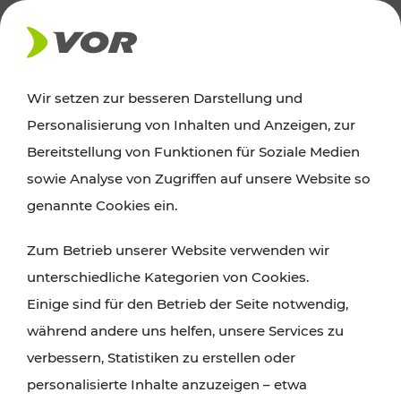
AKTUELLES
Wir setzen zur besseren Darstellung und
Personalisierung von Inhalten und Anzeigen, zur
Ausflugstipps
Bereitstellung von Funktionen für Soziale Medien
sowie Analyse von Zugriffen auf unsere Website so
Wien, Niederösterreich und das Burgenland
genannte Cookies ein.
entdecken: Egal ob Familienabenteuer,
Zum Betrieb unserer Website verwenden wir
Wanderungen, Kultur und Gastronomie,
unterschiedliche Kategorien von Cookies.
Radtouren oder purer Naturgenuss – viele
Einige sind für den Betrieb der Seite notwendig,
Attraktionen sind mit den Ticket- und Fahrplan-
während andere uns helfen, unsere Services zu
Angeboten des VOR gut und schnell erreichbar.
verbessern, Statistiken zu erstellen oder
personalisierte Inhalte anzuzeigen – etwa
ROUTE PLANEN