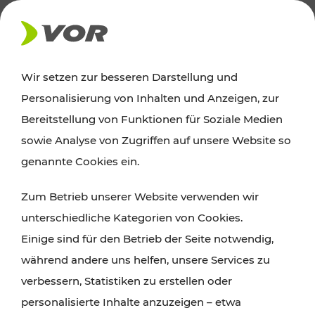
AKTUELLES
Wir setzen zur besseren Darstellung und
Personalisierung von Inhalten und Anzeigen, zur
Ausflugstipps
Bereitstellung von Funktionen für Soziale Medien
sowie Analyse von Zugriffen auf unsere Website so
Wien, Niederösterreich und das Burgenland
genannte Cookies ein.
entdecken: Egal ob Familienabenteuer,
Zum Betrieb unserer Website verwenden wir
Wanderungen, Kultur und Gastronomie,
unterschiedliche Kategorien von Cookies.
Radtouren oder purer Naturgenuss – viele
Einige sind für den Betrieb der Seite notwendig,
Attraktionen sind mit den Ticket- und Fahrplan-
während andere uns helfen, unsere Services zu
Angeboten des VOR gut und schnell erreichbar.
verbessern, Statistiken zu erstellen oder
personalisierte Inhalte anzuzeigen – etwa
ROUTE PLANEN