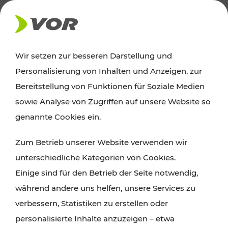
AKTUELLES
Wir setzen zur besseren Darstellung und
Personalisierung von Inhalten und Anzeigen, zur
Ausflugstipps
Bereitstellung von Funktionen für Soziale Medien
sowie Analyse von Zugriffen auf unsere Website so
Wien, Niederösterreich und das Burgenland
genannte Cookies ein.
entdecken: Egal ob Familienabenteuer,
Zum Betrieb unserer Website verwenden wir
Wanderungen, Kultur und Gastronomie,
unterschiedliche Kategorien von Cookies.
Radtouren oder purer Naturgenuss – viele
Einige sind für den Betrieb der Seite notwendig,
Attraktionen sind mit den Ticket- und Fahrplan-
während andere uns helfen, unsere Services zu
Angeboten des VOR gut und schnell erreichbar.
verbessern, Statistiken zu erstellen oder
personalisierte Inhalte anzuzeigen – etwa
ROUTE PLANEN