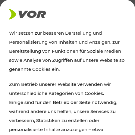
AKTUELLES
Wir setzen zur besseren Darstellung und
Personalisierung von Inhalten und Anzeigen, zur
Ausflugstipps
Bereitstellung von Funktionen für Soziale Medien
sowie Analyse von Zugriffen auf unsere Website so
Wien, Niederösterreich und das Burgenland
genannte Cookies ein.
entdecken: Egal ob Familienabenteuer,
Zum Betrieb unserer Website verwenden wir
Wanderungen, Kultur und Gastronomie,
unterschiedliche Kategorien von Cookies.
Radtouren oder purer Naturgenuss – viele
Einige sind für den Betrieb der Seite notwendig,
Attraktionen sind mit den Ticket- und Fahrplan-
während andere uns helfen, unsere Services zu
Angeboten des VOR gut und schnell erreichbar.
verbessern, Statistiken zu erstellen oder
personalisierte Inhalte anzuzeigen – etwa
ROUTE PLANEN