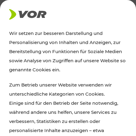
AKTUELLES
Wir setzen zur besseren Darstellung und
Personalisierung von Inhalten und Anzeigen, zur
Ausflugstipps
Bereitstellung von Funktionen für Soziale Medien
sowie Analyse von Zugriffen auf unsere Website so
Wien, Niederösterreich und das Burgenland
genannte Cookies ein.
entdecken: Egal ob Familienabenteuer,
Zum Betrieb unserer Website verwenden wir
Wanderungen, Kultur und Gastronomie,
unterschiedliche Kategorien von Cookies.
Radtouren oder purer Naturgenuss – viele
Einige sind für den Betrieb der Seite notwendig,
Attraktionen sind mit den Ticket- und Fahrplan-
während andere uns helfen, unsere Services zu
Angeboten des VOR gut und schnell erreichbar.
verbessern, Statistiken zu erstellen oder
personalisierte Inhalte anzuzeigen – etwa
ROUTE PLANEN