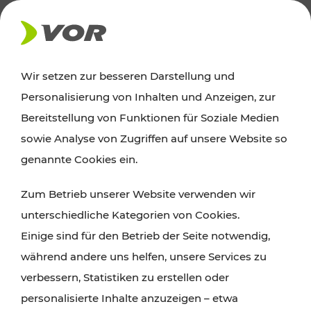
AKTUELLES
Wir setzen zur besseren Darstellung und
Personalisierung von Inhalten und Anzeigen, zur
Ausflugstipps
Bereitstellung von Funktionen für Soziale Medien
sowie Analyse von Zugriffen auf unsere Website so
Wien, Niederösterreich und das Burgenland
genannte Cookies ein.
entdecken: Egal ob Familienabenteuer,
Zum Betrieb unserer Website verwenden wir
Wanderungen, Kultur und Gastronomie,
unterschiedliche Kategorien von Cookies.
Radtouren oder purer Naturgenuss – viele
Einige sind für den Betrieb der Seite notwendig,
Attraktionen sind mit den Ticket- und Fahrplan-
während andere uns helfen, unsere Services zu
Angeboten des VOR gut und schnell erreichbar.
verbessern, Statistiken zu erstellen oder
personalisierte Inhalte anzuzeigen – etwa
ROUTE PLANEN