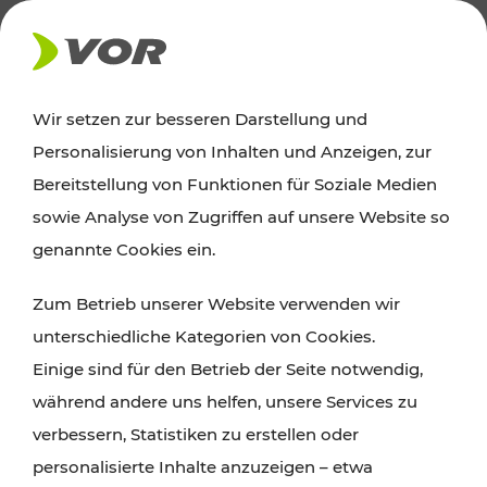
AKTUELLES
Wir setzen zur besseren Darstellung und
Personalisierung von Inhalten und Anzeigen, zur
Ausflugstipps
Bereitstellung von Funktionen für Soziale Medien
sowie Analyse von Zugriffen auf unsere Website so
Wien, Niederösterreich und das Burgenland
genannte Cookies ein.
entdecken: Egal ob Familienabenteuer,
Zum Betrieb unserer Website verwenden wir
Wanderungen, Kultur und Gastronomie,
unterschiedliche Kategorien von Cookies.
Radtouren oder purer Naturgenuss – viele
Einige sind für den Betrieb der Seite notwendig,
Attraktionen sind mit den Ticket- und Fahrplan-
während andere uns helfen, unsere Services zu
Angeboten des VOR gut und schnell erreichbar.
verbessern, Statistiken zu erstellen oder
personalisierte Inhalte anzuzeigen – etwa
ROUTE PLANEN