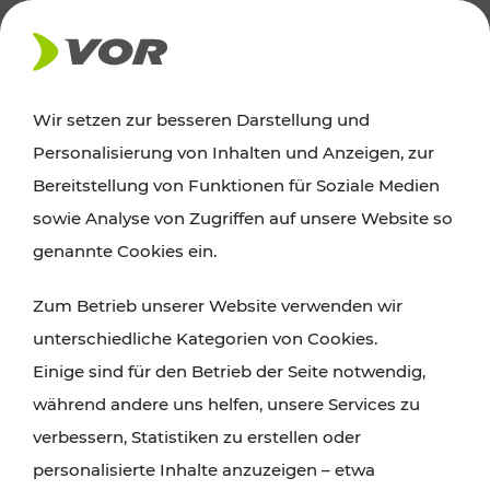
AKTUELLES
Wir setzen zur besseren Darstellung und
Personalisierung von Inhalten und Anzeigen, zur
Ausflugstipps
Bereitstellung von Funktionen für Soziale Medien
sowie Analyse von Zugriffen auf unsere Website so
Wien, Niederösterreich und das Burgenland
genannte Cookies ein.
entdecken: Egal ob Familienabenteuer,
Zum Betrieb unserer Website verwenden wir
Wanderungen, Kultur und Gastronomie,
unterschiedliche Kategorien von Cookies.
Radtouren oder purer Naturgenuss – viele
Einige sind für den Betrieb der Seite notwendig,
Attraktionen sind mit den Ticket- und Fahrplan-
während andere uns helfen, unsere Services zu
Angeboten des VOR gut und schnell erreichbar.
verbessern, Statistiken zu erstellen oder
personalisierte Inhalte anzuzeigen – etwa
ROUTE PLANEN