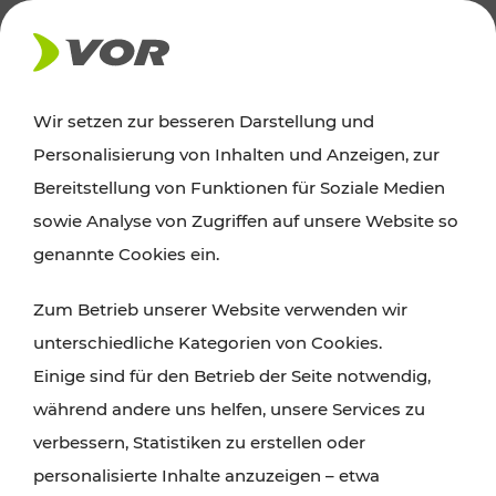
AKTUELLES
Wir setzen zur besseren Darstellung und
Personalisierung von Inhalten und Anzeigen, zur
Ausflugstipps
Bereitstellung von Funktionen für Soziale Medien
sowie Analyse von Zugriffen auf unsere Website so
Wien, Niederösterreich und das Burgenland
genannte Cookies ein.
entdecken: Egal ob Familienabenteuer,
Zum Betrieb unserer Website verwenden wir
Wanderungen, Kultur und Gastronomie,
unterschiedliche Kategorien von Cookies.
Radtouren oder purer Naturgenuss – viele
Einige sind für den Betrieb der Seite notwendig,
Attraktionen sind mit den Ticket- und Fahrplan-
während andere uns helfen, unsere Services zu
Angeboten des VOR gut und schnell erreichbar.
verbessern, Statistiken zu erstellen oder
personalisierte Inhalte anzuzeigen – etwa
ROUTE PLANEN