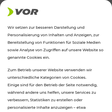
AKTUELLES
Wir setzen zur besseren Darstellung und
Personalisierung von Inhalten und Anzeigen, zur
Ausflugstipps
Bereitstellung von Funktionen für Soziale Medien
sowie Analyse von Zugriffen auf unsere Website so
Wien, Niederösterreich und das Burgenland
genannte Cookies ein.
entdecken: Egal ob Familienabenteuer,
Zum Betrieb unserer Website verwenden wir
Wanderungen, Kultur und Gastronomie,
unterschiedliche Kategorien von Cookies.
Radtouren oder purer Naturgenuss – viele
Einige sind für den Betrieb der Seite notwendig,
Attraktionen sind mit den Ticket- und Fahrplan-
während andere uns helfen, unsere Services zu
Angeboten des VOR gut und schnell erreichbar.
verbessern, Statistiken zu erstellen oder
personalisierte Inhalte anzuzeigen – etwa
ROUTE PLANEN