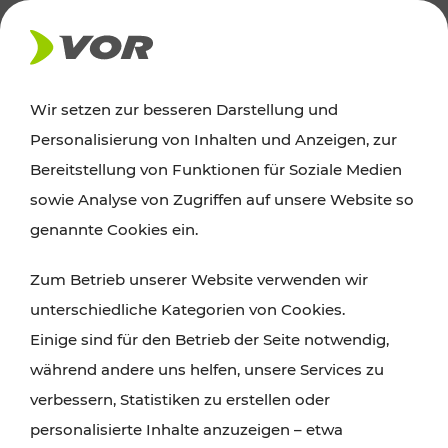
AKTUELLES
Wir setzen zur besseren Darstellung und
Personalisierung von Inhalten und Anzeigen, zur
Ausflugstipps
Bereitstellung von Funktionen für Soziale Medien
sowie Analyse von Zugriffen auf unsere Website so
Wien, Niederösterreich und das Burgenland
genannte Cookies ein.
entdecken: Egal ob Familienabenteuer,
Zum Betrieb unserer Website verwenden wir
Wanderungen, Kultur und Gastronomie,
unterschiedliche Kategorien von Cookies.
Radtouren oder purer Naturgenuss – viele
Einige sind für den Betrieb der Seite notwendig,
Attraktionen sind mit den Ticket- und Fahrplan-
während andere uns helfen, unsere Services zu
Angeboten des VOR gut und schnell erreichbar.
verbessern, Statistiken zu erstellen oder
personalisierte Inhalte anzuzeigen – etwa
ROUTE PLANEN