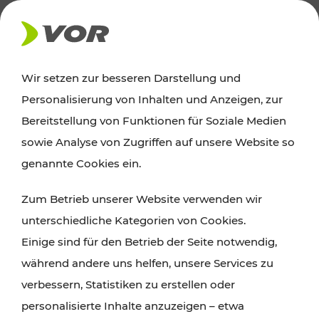
AKTUELLES
Wir setzen zur besseren Darstellung und
Personalisierung von Inhalten und Anzeigen, zur
Ausflugstipps
Bereitstellung von Funktionen für Soziale Medien
sowie Analyse von Zugriffen auf unsere Website so
Wien, Niederösterreich und das Burgenland
genannte Cookies ein.
entdecken: Egal ob Familienabenteuer,
Zum Betrieb unserer Website verwenden wir
Wanderungen, Kultur und Gastronomie,
unterschiedliche Kategorien von Cookies.
Radtouren oder purer Naturgenuss – viele
Einige sind für den Betrieb der Seite notwendig,
Attraktionen sind mit den Ticket- und Fahrplan-
während andere uns helfen, unsere Services zu
Angeboten des VOR gut und schnell erreichbar.
verbessern, Statistiken zu erstellen oder
personalisierte Inhalte anzuzeigen – etwa
ROUTE PLANEN