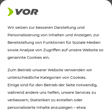
AKTUELLES
Wir setzen zur besseren Darstellung und
Personalisierung von Inhalten und Anzeigen, zur
Ausflugstipps
Bereitstellung von Funktionen für Soziale Medien
sowie Analyse von Zugriffen auf unsere Website so
Wien, Niederösterreich und das Burgenland
genannte Cookies ein.
entdecken: Egal ob Familienabenteuer,
Zum Betrieb unserer Website verwenden wir
Wanderungen, Kultur und Gastronomie,
unterschiedliche Kategorien von Cookies.
Radtouren oder purer Naturgenuss – viele
Einige sind für den Betrieb der Seite notwendig,
Attraktionen sind mit den Ticket- und Fahrplan-
während andere uns helfen, unsere Services zu
Angeboten des VOR gut und schnell erreichbar.
verbessern, Statistiken zu erstellen oder
personalisierte Inhalte anzuzeigen – etwa
ROUTE PLANEN