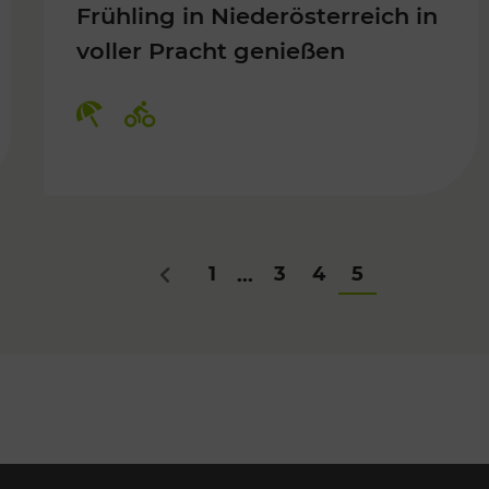
Frühling in Niederösterreich in
voller Pracht genießen
Für Kinder, Kulturangebot
Kategorien: Erholung, Radwege
1
3
4
5
...
Zurück