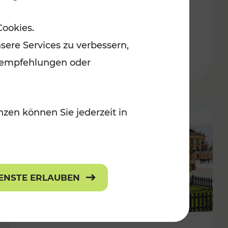
ulturangebot
Freizeitgenuss
Cookies.
Kategorien: Erholung, Radwege, Für
sere Services zu verbessern,
lanempfehlungen oder
zen können Sie jederzeit in
IENSTE ERLAUBEN