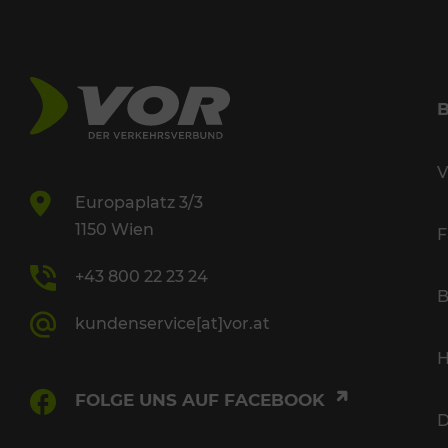
V
Europaplatz 3/3
1150 Wien
F
+43 800 22 23 24
B
kundenservice[at]vor.at
H
FOLGE UNS AUF FACEBOOK
D