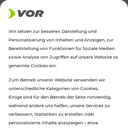
AKTUELLES
Wir setzen zur besseren Darstellung und
Personalisierung von Inhalten und Anzeigen, zur
Ausflugstipps
Bereitstellung von Funktionen für Soziale Medien
sowie Analyse von Zugriffen auf unsere Website so
Wien, Niederösterreich und das Burgenland
genannte Cookies ein.
entdecken: Egal ob Familienabenteuer,
Zum Betrieb unserer Website verwenden wir
Wanderungen, Kultur und Gastronomie,
unterschiedliche Kategorien von Cookies.
Radtouren oder purer Naturgenuss – viele
Einige sind für den Betrieb der Seite notwendig,
Attraktionen sind mit den Ticket- und Fahrplan-
während andere uns helfen, unsere Services zu
Angeboten des VOR gut und schnell erreichbar.
verbessern, Statistiken zu erstellen oder
personalisierte Inhalte anzuzeigen – etwa
ROUTE PLANEN