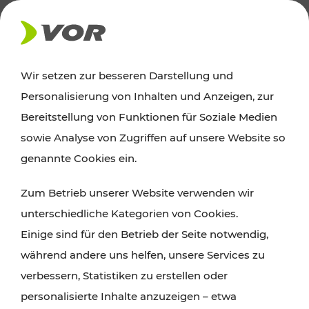
AKTUELLES
Wir setzen zur besseren Darstellung und
Personalisierung von Inhalten und Anzeigen, zur
Ausflugstipps
Bereitstellung von Funktionen für Soziale Medien
sowie Analyse von Zugriffen auf unsere Website so
Wien, Niederösterreich und das Burgenland
genannte Cookies ein.
entdecken: Egal ob Familienabenteuer,
Zum Betrieb unserer Website verwenden wir
Wanderungen, Kultur und Gastronomie,
unterschiedliche Kategorien von Cookies.
Radtouren oder purer Naturgenuss – viele
Einige sind für den Betrieb der Seite notwendig,
Attraktionen sind mit den Ticket- und Fahrplan-
während andere uns helfen, unsere Services zu
Angeboten des VOR gut und schnell erreichbar.
verbessern, Statistiken zu erstellen oder
personalisierte Inhalte anzuzeigen – etwa
ROUTE PLANEN