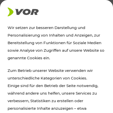
AKTUELLES
Wir setzen zur besseren Darstellung und
Personalisierung von Inhalten und Anzeigen, zur
Ausflugstipps
Bereitstellung von Funktionen für Soziale Medien
sowie Analyse von Zugriffen auf unsere Website so
Wien, Niederösterreich und das Burgenland
genannte Cookies ein.
entdecken: Egal ob Familienabenteuer,
Zum Betrieb unserer Website verwenden wir
Wanderungen, Kultur und Gastronomie,
unterschiedliche Kategorien von Cookies.
Radtouren oder purer Naturgenuss – viele
Einige sind für den Betrieb der Seite notwendig,
Attraktionen sind mit den Ticket- und Fahrplan-
während andere uns helfen, unsere Services zu
Angeboten des VOR gut und schnell erreichbar.
verbessern, Statistiken zu erstellen oder
personalisierte Inhalte anzuzeigen – etwa
ROUTE PLANEN