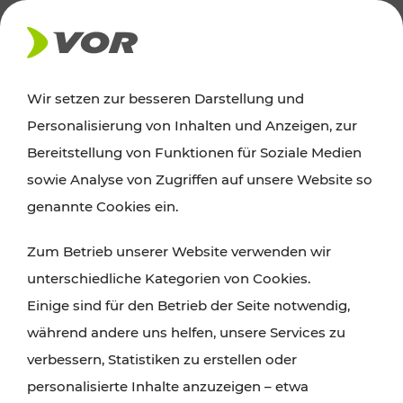
AKTUELLES
Wir setzen zur besseren Darstellung und
Personalisierung von Inhalten und Anzeigen, zur
Ausflugstipps
Bereitstellung von Funktionen für Soziale Medien
sowie Analyse von Zugriffen auf unsere Website so
Wien, Niederösterreich und das Burgenland
genannte Cookies ein.
entdecken: Egal ob Familienabenteuer,
Zum Betrieb unserer Website verwenden wir
Wanderungen, Kultur und Gastronomie,
unterschiedliche Kategorien von Cookies.
Radtouren oder purer Naturgenuss – viele
Einige sind für den Betrieb der Seite notwendig,
Attraktionen sind mit den Ticket- und Fahrplan-
während andere uns helfen, unsere Services zu
Angeboten des VOR gut und schnell erreichbar.
verbessern, Statistiken zu erstellen oder
personalisierte Inhalte anzuzeigen – etwa
ROUTE PLANEN