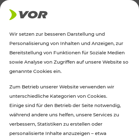
AKTUELLES
Wir setzen zur besseren Darstellung und
Personalisierung von Inhalten und Anzeigen, zur
Ausflugstipps
Bereitstellung von Funktionen für Soziale Medien
sowie Analyse von Zugriffen auf unsere Website so
Wien, Niederösterreich und das Burgenland
genannte Cookies ein.
entdecken: Egal ob Familienabenteuer,
Zum Betrieb unserer Website verwenden wir
Wanderungen, Kultur und Gastronomie,
unterschiedliche Kategorien von Cookies.
Radtouren oder purer Naturgenuss – viele
Einige sind für den Betrieb der Seite notwendig,
Attraktionen sind mit den Ticket- und Fahrplan-
während andere uns helfen, unsere Services zu
Angeboten des VOR gut und schnell erreichbar.
verbessern, Statistiken zu erstellen oder
personalisierte Inhalte anzuzeigen – etwa
ROUTE PLANEN