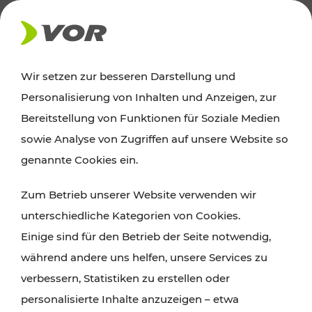
AKTUELLES
Wir setzen zur besseren Darstellung und
Personalisierung von Inhalten und Anzeigen, zur
Ausflugstipps
Bereitstellung von Funktionen für Soziale Medien
sowie Analyse von Zugriffen auf unsere Website so
Wien, Niederösterreich und das Burgenland
genannte Cookies ein.
entdecken: Egal ob Familienabenteuer,
Zum Betrieb unserer Website verwenden wir
Wanderungen, Kultur und Gastronomie,
unterschiedliche Kategorien von Cookies.
Radtouren oder purer Naturgenuss – viele
Einige sind für den Betrieb der Seite notwendig,
Attraktionen sind mit den Ticket- und Fahrplan-
während andere uns helfen, unsere Services zu
Angeboten des VOR gut und schnell erreichbar.
verbessern, Statistiken zu erstellen oder
personalisierte Inhalte anzuzeigen – etwa
ROUTE PLANEN