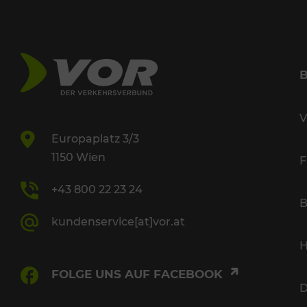
V
Europaplatz 3/3
1150 Wien
F
+43 800 22 23 24
B
kundenservice[at]vor.at
H
FOLGE UNS AUF FACEBOOK
D