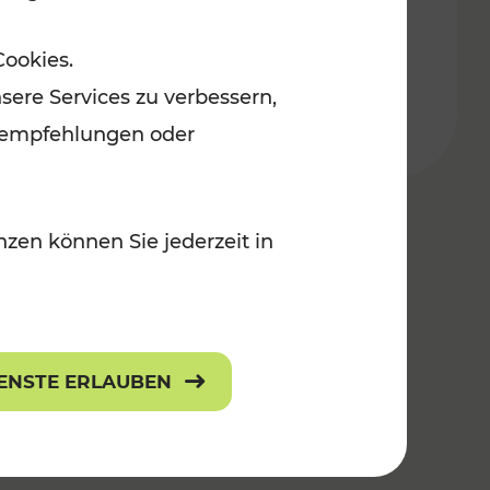
Burgenland
Cookies.
r Kinder
Kategorien: Erholung, Radwege, Für
sere Services zu verbessern,
lanempfehlungen oder
zen können Sie jederzeit in
IENSTE ERLAUBEN