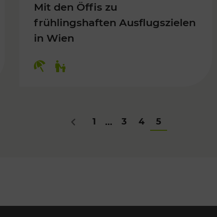
Mit den Öffis zu
frühlingshaften Ausflugszielen
in Wien
Kategorien: Erholung, Für Kinder
1
3
4
5
...
Zurück