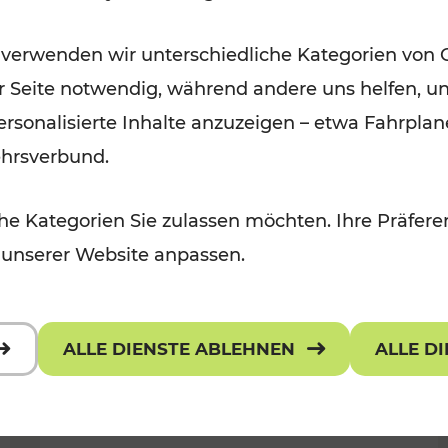
 Kulturangebot
Freizeitgenuss
 verwenden wir unterschiedliche Kategorien von 
Kategorien: Erholung, Radwege, Fü
er Seite notwendig, während andere uns helfen, un
 personalisierte Inhalte anzuzeigen – etwa Fahrp
ehrsverbund.
e Kategorien Sie zulassen möchten. Ihre Präferen
 unserer Website anpassen.
ALLE DIENSTE ABLEHNEN
ALLE D