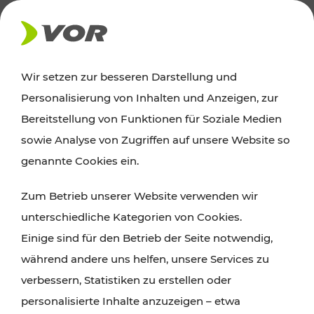
AKTUELLES
Wir setzen zur besseren Darstellung und
Personalisierung von Inhalten und Anzeigen, zur
Ausflugstipps
Bereitstellung von Funktionen für Soziale Medien
sowie Analyse von Zugriffen auf unsere Website so
Wien, Niederösterreich und das Burgenland
genannte Cookies ein.
entdecken: Egal ob Familienabenteuer,
Zum Betrieb unserer Website verwenden wir
Wanderungen, Kultur und Gastronomie,
unterschiedliche Kategorien von Cookies.
Radtouren oder purer Naturgenuss – viele
Einige sind für den Betrieb der Seite notwendig,
Attraktionen sind mit den Ticket- und Fahrplan-
während andere uns helfen, unsere Services zu
Angeboten des VOR gut und schnell erreichbar.
verbessern, Statistiken zu erstellen oder
personalisierte Inhalte anzuzeigen – etwa
ROUTE PLANEN