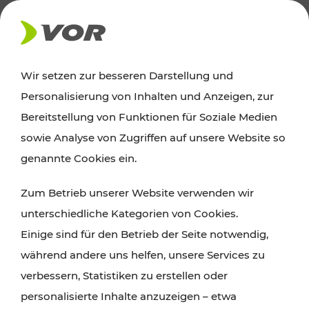
AKTUELLES
Wir setzen zur besseren Darstellung und
Personalisierung von Inhalten und Anzeigen, zur
Ausflugstipps
Bereitstellung von Funktionen für Soziale Medien
sowie Analyse von Zugriffen auf unsere Website so
Wien, Niederösterreich und das Burgenland
genannte Cookies ein.
entdecken: Egal ob Familienabenteuer,
Zum Betrieb unserer Website verwenden wir
Wanderungen, Kultur und Gastronomie,
unterschiedliche Kategorien von Cookies.
Radtouren oder purer Naturgenuss – viele
Einige sind für den Betrieb der Seite notwendig,
Attraktionen sind mit den Ticket- und Fahrplan-
während andere uns helfen, unsere Services zu
Angeboten des VOR gut und schnell erreichbar.
verbessern, Statistiken zu erstellen oder
personalisierte Inhalte anzuzeigen – etwa
ROUTE PLANEN