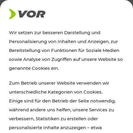
AKTUELLES
Wir setzen zur besseren Darstellung und
Personalisierung von Inhalten und Anzeigen, zur
Ausflugstipps
Bereitstellung von Funktionen für Soziale Medien
sowie Analyse von Zugriffen auf unsere Website so
Wien, Niederösterreich und das Burgenland
genannte Cookies ein.
entdecken: Egal ob Familienabenteuer,
Zum Betrieb unserer Website verwenden wir
Wanderungen, Kultur und Gastronomie,
unterschiedliche Kategorien von Cookies.
Radtouren oder purer Naturgenuss – viele
Einige sind für den Betrieb der Seite notwendig,
Attraktionen sind mit den Ticket- und Fahrplan-
während andere uns helfen, unsere Services zu
Angeboten des VOR gut und schnell erreichbar.
verbessern, Statistiken zu erstellen oder
personalisierte Inhalte anzuzeigen – etwa
ROUTE PLANEN