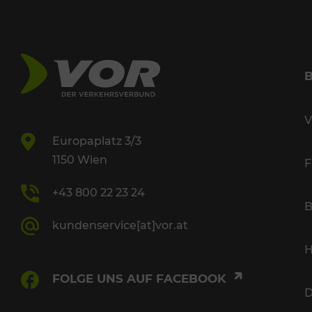
V
Europaplatz 3/3
1150 Wien
F
+43 800 22 23 24
B
kundenservice[at]vor.at
H
FOLGE UNS AUF FACEBOOK
D