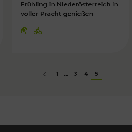
Frühling in Niederösterreich in
voller Pracht genießen
Für Kinder, Kulturangebot
Kategorien: Erholung, Radwege
1
3
4
5
...
Zurück