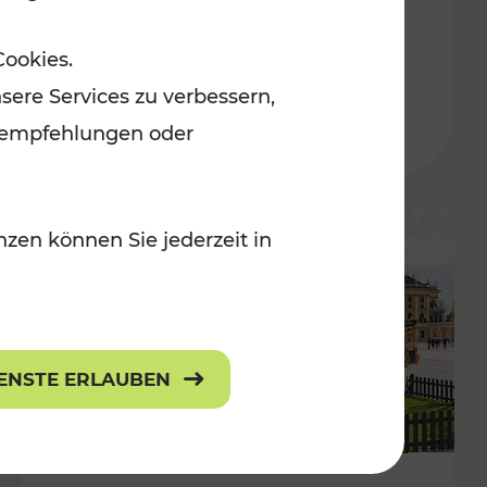
ulturangebot
Freizeitgenuss
Cookies.
Kategorien: Erholung, Radwege, Für
sere Services zu verbessern,
lanempfehlungen oder
zen können Sie jederzeit in
IENSTE ERLAUBEN