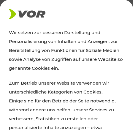
AKTUELLES
Wir setzen zur besseren Darstellung und
Personalisierung von Inhalten und Anzeigen, zur
Ausflugstipps
Bereitstellung von Funktionen für Soziale Medien
sowie Analyse von Zugriffen auf unsere Website so
Wien, Niederösterreich und das Burgenland
genannte Cookies ein.
entdecken: Egal ob Familienabenteuer,
Zum Betrieb unserer Website verwenden wir
Wanderungen, Kultur und Gastronomie,
unterschiedliche Kategorien von Cookies.
Radtouren oder purer Naturgenuss – viele
Einige sind für den Betrieb der Seite notwendig,
Attraktionen sind mit den Ticket- und Fahrplan-
während andere uns helfen, unsere Services zu
Angeboten des VOR gut und schnell erreichbar.
verbessern, Statistiken zu erstellen oder
personalisierte Inhalte anzuzeigen – etwa
ROUTE PLANEN