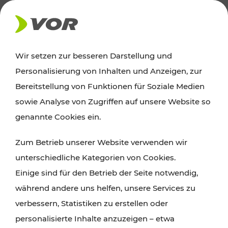
AKTUELLES
Wir setzen zur besseren Darstellung und
Personalisierung von Inhalten und Anzeigen, zur
Ausflugstipps
Bereitstellung von Funktionen für Soziale Medien
sowie Analyse von Zugriffen auf unsere Website so
Wien, Niederösterreich und das Burgenland
genannte Cookies ein.
entdecken: Egal ob Familienabenteuer,
Zum Betrieb unserer Website verwenden wir
Wanderungen, Kultur und Gastronomie,
unterschiedliche Kategorien von Cookies.
Radtouren oder purer Naturgenuss – viele
Einige sind für den Betrieb der Seite notwendig,
Attraktionen sind mit den Ticket- und Fahrplan-
während andere uns helfen, unsere Services zu
Angeboten des VOR gut und schnell erreichbar.
verbessern, Statistiken zu erstellen oder
personalisierte Inhalte anzuzeigen – etwa
ROUTE PLANEN