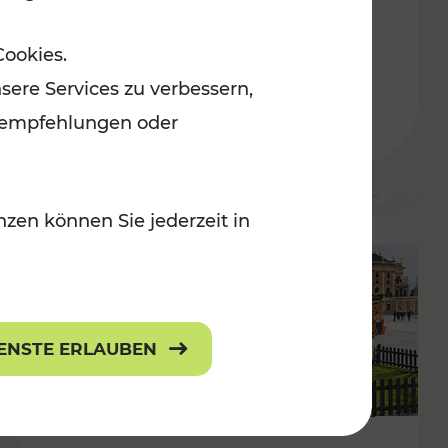
ulturangebot
Freizeitgenuss
Cookies.
Kategorien: Erholung, Radwege, Für
sere Services zu verbessern,
lanempfehlungen oder
zen können Sie jederzeit in
IENSTE ERLAUBEN