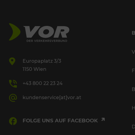
V
Europaplatz 3/3
1150 Wien
F
+43 800 22 23 24
B
kundenservice[at]vor.at
H
FOLGE UNS AUF FACEBOOK
D