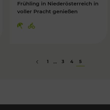
Frühling in Niederösterreich in
voller Pracht genießen
Für Kinder, Kulturangebot
Kategorien: Erholung, Radwege
1
3
4
5
...
Zurück