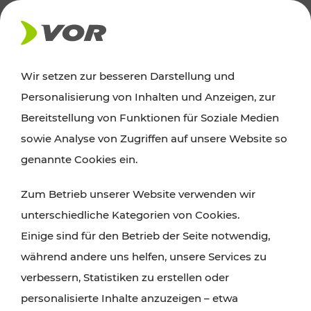
AKTUELLES
Wir setzen zur besseren Darstellung und
Personalisierung von Inhalten und Anzeigen, zur
Ausflugstipps
Bereitstellung von Funktionen für Soziale Medien
sowie Analyse von Zugriffen auf unsere Website so
Wien, Niederösterreich und das Burgenland
genannte Cookies ein.
entdecken: Egal ob Familienabenteuer,
Zum Betrieb unserer Website verwenden wir
Wanderungen, Kultur und Gastronomie,
unterschiedliche Kategorien von Cookies.
Radtouren oder purer Naturgenuss – viele
Einige sind für den Betrieb der Seite notwendig,
Attraktionen sind mit den Ticket- und Fahrplan-
während andere uns helfen, unsere Services zu
Angeboten des VOR gut und schnell erreichbar.
verbessern, Statistiken zu erstellen oder
personalisierte Inhalte anzuzeigen – etwa
ROUTE PLANEN