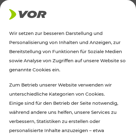
AKTUELLES
Wir setzen zur besseren Darstellung und
Personalisierung von Inhalten und Anzeigen, zur
Ausflugstipps
Bereitstellung von Funktionen für Soziale Medien
sowie Analyse von Zugriffen auf unsere Website so
Wien, Niederösterreich und das Burgenland
genannte Cookies ein.
entdecken: Egal ob Familienabenteuer,
Zum Betrieb unserer Website verwenden wir
Wanderungen, Kultur und Gastronomie,
unterschiedliche Kategorien von Cookies.
Radtouren oder purer Naturgenuss – viele
Einige sind für den Betrieb der Seite notwendig,
Attraktionen sind mit den Ticket- und Fahrplan-
während andere uns helfen, unsere Services zu
Angeboten des VOR gut und schnell erreichbar.
verbessern, Statistiken zu erstellen oder
personalisierte Inhalte anzuzeigen – etwa
ROUTE PLANEN