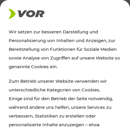
AKTUELLES
Wir setzen zur besseren Darstellung und
Personalisierung von Inhalten und Anzeigen, zur
Ausflugstipps
Bereitstellung von Funktionen für Soziale Medien
sowie Analyse von Zugriffen auf unsere Website so
Wien, Niederösterreich und das Burgenland
genannte Cookies ein.
entdecken: Egal ob Familienabenteuer,
Zum Betrieb unserer Website verwenden wir
Wanderungen, Kultur und Gastronomie,
unterschiedliche Kategorien von Cookies.
Radtouren oder purer Naturgenuss – viele
Einige sind für den Betrieb der Seite notwendig,
Attraktionen sind mit den Ticket- und Fahrplan-
während andere uns helfen, unsere Services zu
Angeboten des VOR gut und schnell erreichbar.
verbessern, Statistiken zu erstellen oder
personalisierte Inhalte anzuzeigen – etwa
ROUTE PLANEN