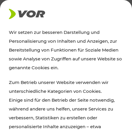
AKTUELLES
Wir setzen zur besseren Darstellung und
Personalisierung von Inhalten und Anzeigen, zur
Ausflugstipps
Bereitstellung von Funktionen für Soziale Medien
sowie Analyse von Zugriffen auf unsere Website so
Wien, Niederösterreich und das Burgenland
genannte Cookies ein.
entdecken: Egal ob Familienabenteuer,
Zum Betrieb unserer Website verwenden wir
Wanderungen, Kultur und Gastronomie,
unterschiedliche Kategorien von Cookies.
Radtouren oder purer Naturgenuss – viele
Einige sind für den Betrieb der Seite notwendig,
Attraktionen sind mit den Ticket- und Fahrplan-
während andere uns helfen, unsere Services zu
Angeboten des VOR gut und schnell erreichbar.
verbessern, Statistiken zu erstellen oder
personalisierte Inhalte anzuzeigen – etwa
ROUTE PLANEN