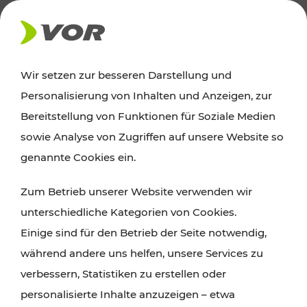
AKTUELLES
Wir setzen zur besseren Darstellung und
Personalisierung von Inhalten und Anzeigen, zur
Ausflugstipps
Bereitstellung von Funktionen für Soziale Medien
sowie Analyse von Zugriffen auf unsere Website so
Wien, Niederösterreich und das Burgenland
genannte Cookies ein.
entdecken: Egal ob Familienabenteuer,
Zum Betrieb unserer Website verwenden wir
Wanderungen, Kultur und Gastronomie,
unterschiedliche Kategorien von Cookies.
Radtouren oder purer Naturgenuss – viele
Einige sind für den Betrieb der Seite notwendig,
Attraktionen sind mit den Ticket- und Fahrplan-
während andere uns helfen, unsere Services zu
Angeboten des VOR gut und schnell erreichbar.
verbessern, Statistiken zu erstellen oder
personalisierte Inhalte anzuzeigen – etwa
ROUTE PLANEN