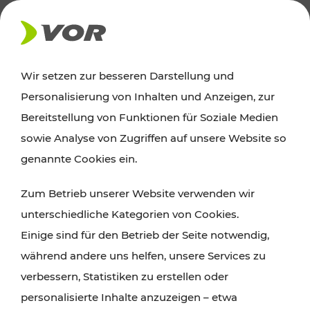
AKTUELLES
Wir setzen zur besseren Darstellung und
Personalisierung von Inhalten und Anzeigen, zur
Ausflugstipps
Bereitstellung von Funktionen für Soziale Medien
sowie Analyse von Zugriffen auf unsere Website so
Wien, Niederösterreich und das Burgenland
genannte Cookies ein.
entdecken: Egal ob Familienabenteuer,
Zum Betrieb unserer Website verwenden wir
Wanderungen, Kultur und Gastronomie,
unterschiedliche Kategorien von Cookies.
Radtouren oder purer Naturgenuss – viele
Einige sind für den Betrieb der Seite notwendig,
Attraktionen sind mit den Ticket- und Fahrplan-
während andere uns helfen, unsere Services zu
Angeboten des VOR gut und schnell erreichbar.
verbessern, Statistiken zu erstellen oder
personalisierte Inhalte anzuzeigen – etwa
ROUTE PLANEN