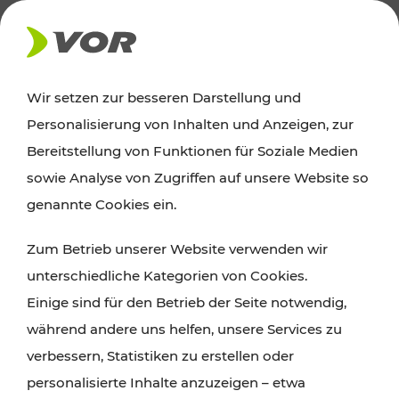
AKTUELLES
Wir setzen zur besseren Darstellung und
Personalisierung von Inhalten und Anzeigen, zur
Ausflugstipps
Bereitstellung von Funktionen für Soziale Medien
sowie Analyse von Zugriffen auf unsere Website so
Wien, Niederösterreich und das Burgenland
genannte Cookies ein.
entdecken: Egal ob Familienabenteuer,
Zum Betrieb unserer Website verwenden wir
Wanderungen, Kultur und Gastronomie,
unterschiedliche Kategorien von Cookies.
Radtouren oder purer Naturgenuss – viele
Einige sind für den Betrieb der Seite notwendig,
Attraktionen sind mit den Ticket- und Fahrplan-
während andere uns helfen, unsere Services zu
Angeboten des VOR gut und schnell erreichbar.
verbessern, Statistiken zu erstellen oder
personalisierte Inhalte anzuzeigen – etwa
ROUTE PLANEN