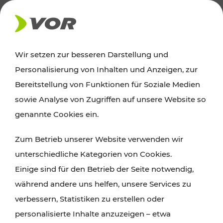
AKTUELLES
Wir setzen zur besseren Darstellung und
Personalisierung von Inhalten und Anzeigen, zur
Ausflugstipps
Bereitstellung von Funktionen für Soziale Medien
sowie Analyse von Zugriffen auf unsere Website so
Wien, Niederösterreich und das Burgenland
genannte Cookies ein.
entdecken: Egal ob Familienabenteuer,
Zum Betrieb unserer Website verwenden wir
Wanderungen, Kultur und Gastronomie,
unterschiedliche Kategorien von Cookies.
Radtouren oder purer Naturgenuss – viele
Einige sind für den Betrieb der Seite notwendig,
Attraktionen sind mit den Ticket- und Fahrplan-
während andere uns helfen, unsere Services zu
Angeboten des VOR gut und schnell erreichbar.
verbessern, Statistiken zu erstellen oder
personalisierte Inhalte anzuzeigen – etwa
ROUTE PLANEN