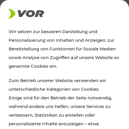
AKTUELLES
Wir setzen zur besseren Darstellung und
Personalisierung von Inhalten und Anzeigen, zur
Ausflugstipps
Bereitstellung von Funktionen für Soziale Medien
sowie Analyse von Zugriffen auf unsere Website so
Wien, Niederösterreich und das Burgenland
genannte Cookies ein.
entdecken: Egal ob Familienabenteuer,
Zum Betrieb unserer Website verwenden wir
Wanderungen, Kultur und Gastronomie,
unterschiedliche Kategorien von Cookies.
Radtouren oder purer Naturgenuss – viele
Einige sind für den Betrieb der Seite notwendig,
Attraktionen sind mit den Ticket- und Fahrplan-
während andere uns helfen, unsere Services zu
Angeboten des VOR gut und schnell erreichbar.
verbessern, Statistiken zu erstellen oder
personalisierte Inhalte anzuzeigen – etwa
ROUTE PLANEN