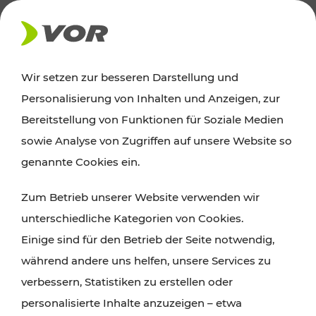
AKTUELLES
Wir setzen zur besseren Darstellung und
Personalisierung von Inhalten und Anzeigen, zur
Ausflugstipps
Bereitstellung von Funktionen für Soziale Medien
sowie Analyse von Zugriffen auf unsere Website so
Wien, Niederösterreich und das Burgenland
genannte Cookies ein.
entdecken: Egal ob Familienabenteuer,
Zum Betrieb unserer Website verwenden wir
Wanderungen, Kultur und Gastronomie,
unterschiedliche Kategorien von Cookies.
Radtouren oder purer Naturgenuss – viele
Einige sind für den Betrieb der Seite notwendig,
Attraktionen sind mit den Ticket- und Fahrplan-
während andere uns helfen, unsere Services zu
Angeboten des VOR gut und schnell erreichbar.
verbessern, Statistiken zu erstellen oder
personalisierte Inhalte anzuzeigen – etwa
ROUTE PLANEN