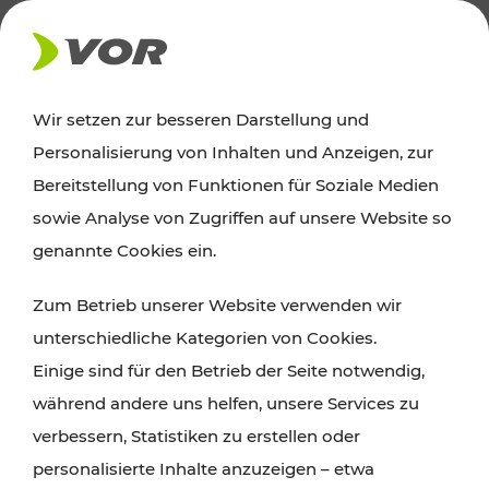
AKTUELLES
Wir setzen zur besseren Darstellung und
Personalisierung von Inhalten und Anzeigen, zur
Ausflugstipps
Bereitstellung von Funktionen für Soziale Medien
sowie Analyse von Zugriffen auf unsere Website so
Wien, Niederösterreich und das Burgenland
genannte Cookies ein.
entdecken: Egal ob Familienabenteuer,
Zum Betrieb unserer Website verwenden wir
Wanderungen, Kultur und Gastronomie,
unterschiedliche Kategorien von Cookies.
Radtouren oder purer Naturgenuss – viele
Einige sind für den Betrieb der Seite notwendig,
Attraktionen sind mit den Ticket- und Fahrplan-
während andere uns helfen, unsere Services zu
Angeboten des VOR gut und schnell erreichbar.
verbessern, Statistiken zu erstellen oder
personalisierte Inhalte anzuzeigen – etwa
ROUTE PLANEN