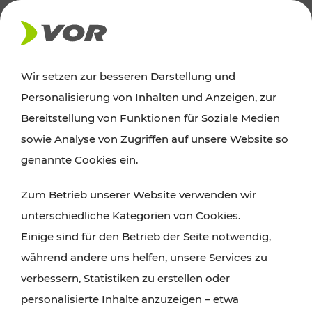
AKTUELLES
Wir setzen zur besseren Darstellung und
Personalisierung von Inhalten und Anzeigen, zur
Ausflugstipps
Bereitstellung von Funktionen für Soziale Medien
sowie Analyse von Zugriffen auf unsere Website so
Wien, Niederösterreich und das Burgenland
genannte Cookies ein.
entdecken: Egal ob Familienabenteuer,
Zum Betrieb unserer Website verwenden wir
Wanderungen, Kultur und Gastronomie,
unterschiedliche Kategorien von Cookies.
Radtouren oder purer Naturgenuss – viele
Einige sind für den Betrieb der Seite notwendig,
Attraktionen sind mit den Ticket- und Fahrplan-
während andere uns helfen, unsere Services zu
Angeboten des VOR gut und schnell erreichbar.
verbessern, Statistiken zu erstellen oder
personalisierte Inhalte anzuzeigen – etwa
ROUTE PLANEN