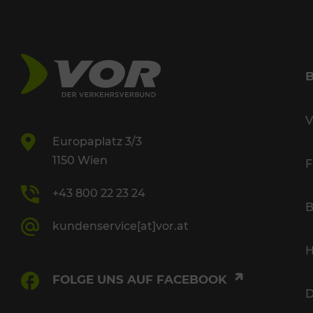
V
Europaplatz 3/3
1150 Wien
F
+43 800 22 23 24
B
kundenservice[at]vor.at
H
FOLGE UNS AUF FACEBOOK
D