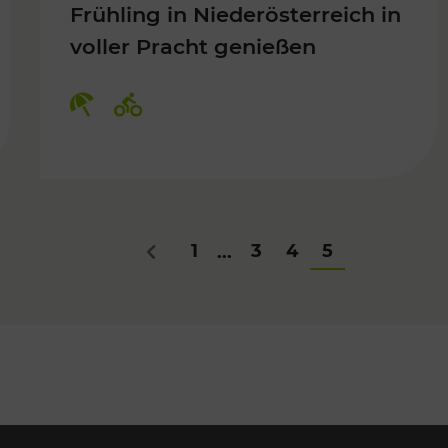
Frühling in Niederösterreich in
voller Pracht genießen
Für Kinder, Kulturangebot
Kategorien: Erholung, Radwege
1
3
4
5
...
Zurück