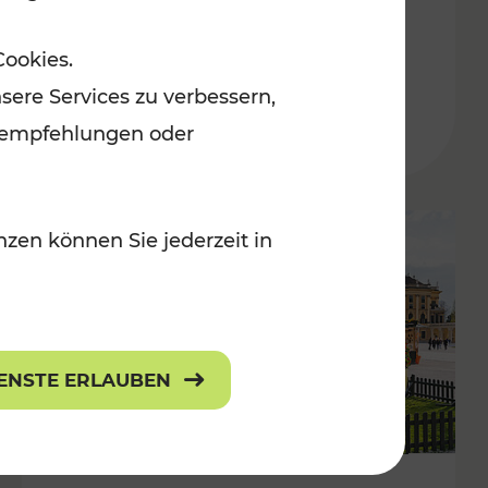
ulturangebot
Freizeitgenuss
Cookies.
Kategorien: Erholung, Radwege, Für
sere Services zu verbessern,
lanempfehlungen oder
zen können Sie jederzeit in
IENSTE ERLAUBEN