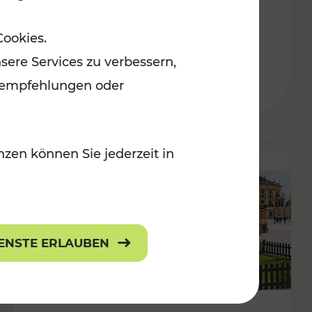
ulturangebot
Freizeitgenuss
Cookies.
Kategorien: Erholung, Radwege, Für
sere Services zu verbessern,
lanempfehlungen oder
zen können Sie jederzeit in
IENSTE ERLAUBEN