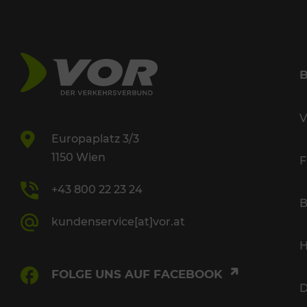
V
Europaplatz 3/3
1150 Wien
F
+43 800 22 23 24
B
kundenservice[at]vor.at
H
FOLGE UNS AUF FACEBOOK
D