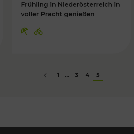
Frühling in Niederösterreich in
voller Pracht genießen
Für Kinder, Kulturangebot
Kategorien: Erholung, Radwege
1
3
4
5
...
Zurück