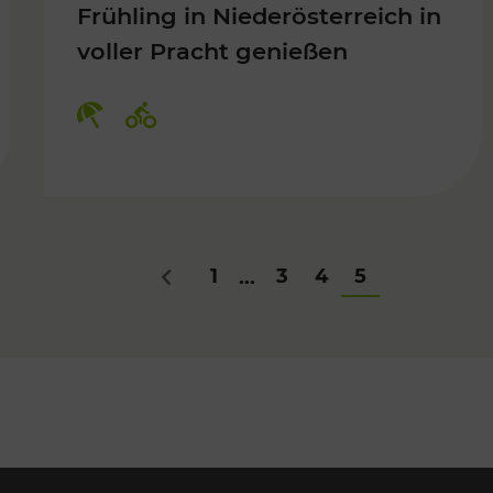
Frühling in Niederösterreich in
voller Pracht genießen
Für Kinder, Kulturangebot
Kategorien: Erholung, Radwege
1
3
4
5
...
Zurück