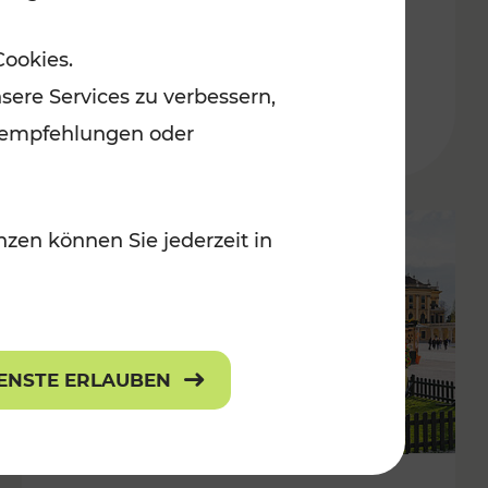
ulturangebot
Freizeitgenuss
Cookies.
Kategorien: Erholung, Radwege, Für
sere Services zu verbessern,
lanempfehlungen oder
zen können Sie jederzeit in
IENSTE ERLAUBEN