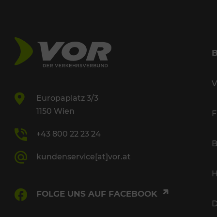
V
Europaplatz 3/3
1150 Wien
F
+43 800 22 23 24
B
kundenservice[at]vor.at
H
FOLGE UNS AUF FACEBOOK
D