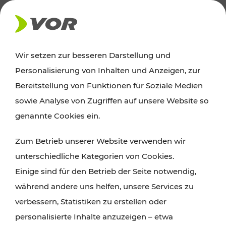
AKTUELLES
Wir setzen zur besseren Darstellung und
Personalisierung von Inhalten und Anzeigen, zur
Ausflugstipps
Bereitstellung von Funktionen für Soziale Medien
sowie Analyse von Zugriffen auf unsere Website so
Wien, Niederösterreich und das Burgenland
genannte Cookies ein.
entdecken: Egal ob Familienabenteuer,
Zum Betrieb unserer Website verwenden wir
Wanderungen, Kultur und Gastronomie,
unterschiedliche Kategorien von Cookies.
Radtouren oder purer Naturgenuss – viele
Einige sind für den Betrieb der Seite notwendig,
Attraktionen sind mit den Ticket- und Fahrplan-
während andere uns helfen, unsere Services zu
Angeboten des VOR gut und schnell erreichbar.
verbessern, Statistiken zu erstellen oder
personalisierte Inhalte anzuzeigen – etwa
ROUTE PLANEN