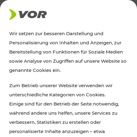
AKTUELLES
Wir setzen zur besseren Darstellung und
Personalisierung von Inhalten und Anzeigen, zur
Ausflugstipps
Bereitstellung von Funktionen für Soziale Medien
sowie Analyse von Zugriffen auf unsere Website so
Wien, Niederösterreich und das Burgenland
genannte Cookies ein.
entdecken: Egal ob Familienabenteuer,
Zum Betrieb unserer Website verwenden wir
Wanderungen, Kultur und Gastronomie,
unterschiedliche Kategorien von Cookies.
Radtouren oder purer Naturgenuss – viele
Einige sind für den Betrieb der Seite notwendig,
Attraktionen sind mit den Ticket- und Fahrplan-
während andere uns helfen, unsere Services zu
Angeboten des VOR gut und schnell erreichbar.
verbessern, Statistiken zu erstellen oder
personalisierte Inhalte anzuzeigen – etwa
ROUTE PLANEN