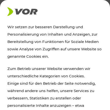
AKTUELLES
Wir setzen zur besseren Darstellung und
Personalisierung von Inhalten und Anzeigen, zur
Ausflugstipps
Bereitstellung von Funktionen für Soziale Medien
sowie Analyse von Zugriffen auf unsere Website so
Wien, Niederösterreich und das Burgenland
genannte Cookies ein.
entdecken: Egal ob Familienabenteuer,
Zum Betrieb unserer Website verwenden wir
Wanderungen, Kultur und Gastronomie,
unterschiedliche Kategorien von Cookies.
Radtouren oder purer Naturgenuss – viele
Einige sind für den Betrieb der Seite notwendig,
Attraktionen sind mit den Ticket- und Fahrplan-
während andere uns helfen, unsere Services zu
Angeboten des VOR gut und schnell erreichbar.
verbessern, Statistiken zu erstellen oder
personalisierte Inhalte anzuzeigen – etwa
ROUTE PLANEN